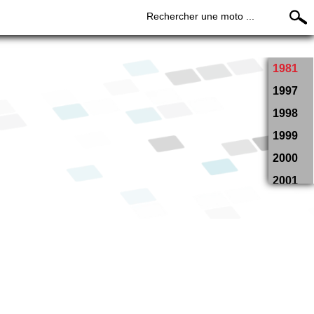
Rechercher une moto ...
1981
1997
1998
1999
2000
2001
2002
2003
2004
2005
2006