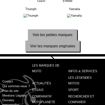
Triumph
Yamaha
Voir les petites marques
Voir les marques originales
LES MARQUES DE
MOTO
INFOS & SERVICES
LES LÉGENDES
Contact
ACTUALITÉS
MOTOS
Qui sommes-nous ?
ESSAIS
SPORT
Plan du site
Mentions Légales
COMPARATIF
RECHERCHER ET
Données
MOTOPLANETE
COMPARER
personnelles