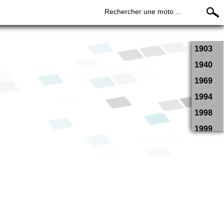
Rechercher une moto ...
1903
1940
1969
1994
1998
1999
2000
2001
2002
2003
2004