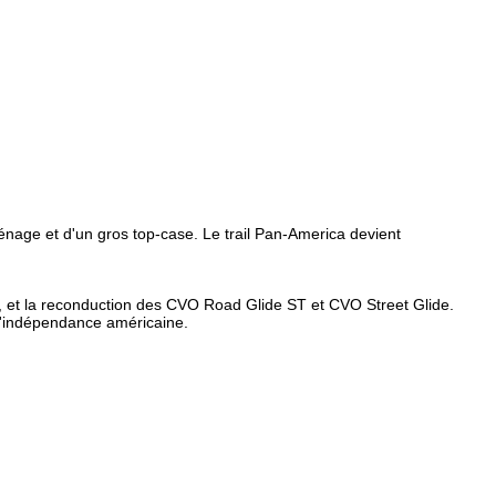
2005
2006
2007
2008
2009
2010
2011
énage et d'un gros top-case. Le trail Pan-America devient
2012
2013
, et la reconduction des CVO Road Glide ST et CVO Street Glide.
2014
e l'indépendance américaine.
2015
2016
2017
2018