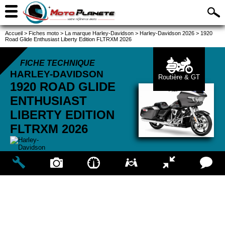
Accueil
>
Fiches moto
>
La marque Harley-Davidson
>
Harley-Davidson 2026
>
1920
Road Glide Enthusiast Liberty Edition FLTRXM 2026
FICHE TECHNIQUE
HARLEY-DAVIDSON
Routière & GT
1920 ROAD GLIDE
ENTHUSIAST
LIBERTY EDITION
FLTRXM
2026