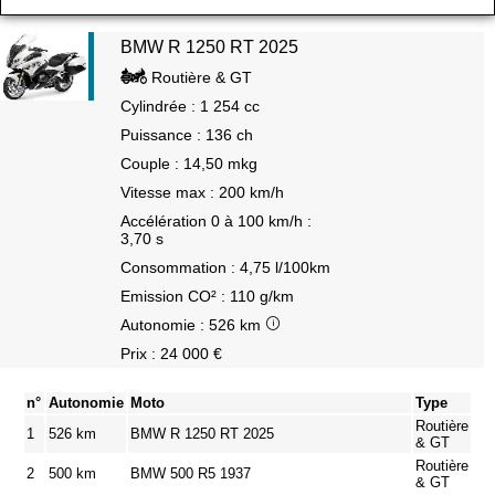
BMW R 1250 RT 2025
Routière & GT
Cylindrée : 1 254 cc
Puissance : 136 ch
Couple : 14,50 mkg
Vitesse max : 200 km/h
Accélération 0 à 100 km/h :
3,70 s
Consommation : 4,75 l/100km
Emission CO² : 110 g/km
Autonomie : 526 km
Prix : 24 000 €
n°
Autonomie
Moto
Type
Routière
1
526 km
BMW R 1250 RT 2025
& GT
Routière
2
500 km
BMW 500 R5 1937
& GT