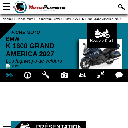
Accueil
>
Fiches moto
>
La marque BMW
>
BMW 2027
>
K 1600 Grand America 2027
FICHE MOTO
BMW
Routière & GT
K 1600 GRAND
AMERICA
2027
Les highways de velours
PRÉSENTATION