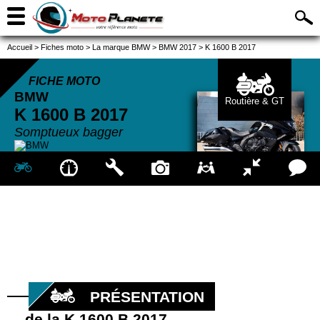
Accueil
>
Fiches moto
>
La marque BMW
>
BMW 2017
>
K 1600 B 2017
FICHE MOTO
BMW
Routière & GT
K 1600 B
2017
Somptueux bagger
PRÉSENTATION
de la K 1600 B 2017