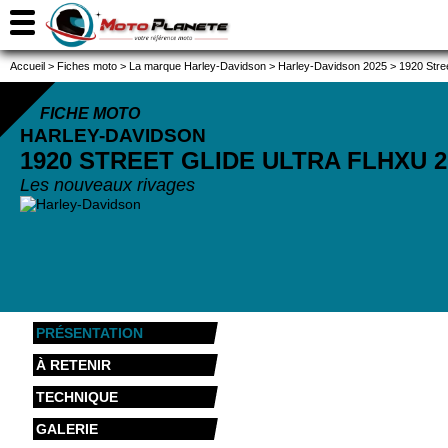
Accueil
>
Fiches moto
>
La marque Harley-Davidson
>
Harley-Davidson 2025
>
1920 Stre
FICHE MOTO
HARLEY-DAVIDSON
1920 STREET GLIDE ULTRA FLHXU
2
Les nouveaux rivages
PRÉSENTATION
À RETENIR
TECHNIQUE
GALERIE