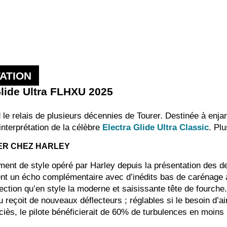
ATION
Glide Ultra FLHXU 2025
d le relais de plusieurs décennies de Tourer. Destinée à en
interprétation de la célèbre
Electra Glide Ultra Classic
. Plu
ER CHEZ HARLEY
ment de style opéré par Harley depuis la présentation des d
ent un écho complémentaire avec d’inédits bas de carénage au
ection qu’en style la moderne et saisissante tête de fourche
reçoit de nouveaux déflecteurs ; réglables si le besoin d’air 
iès, le pilote bénéficierait de 60% de turbulences en moins p