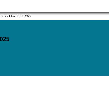
et Glide Ultra FLHXU 2025
025