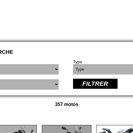
RCHE
Type
FILTRER
357 motos