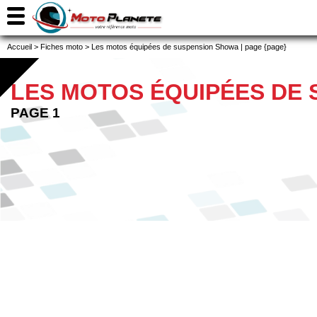
Accueil
>
Fiches moto
>
Les motos équipées de suspension Showa | page {page}
LES MOTOS ÉQUIPÉES DE
PAGE 1