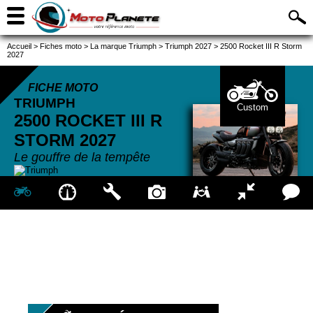
Accueil
>
Fiches moto
>
La marque Triumph
>
Triumph 2027
>
2500 Rocket III R Storm
2027
FICHE MOTO
TRIUMPH
Custom
2500 ROCKET III R
STORM
2027
Le gouffre de la tempête