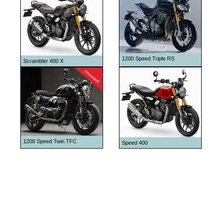
1999
2000
2001
2002
1200 Speed Triple RS
Scrambler 400 X
2003
Nouveauté
2004
2005
2006
2007
1200 Speed Twin TFC
2008
Speed 400
2009
2010
2011
2012