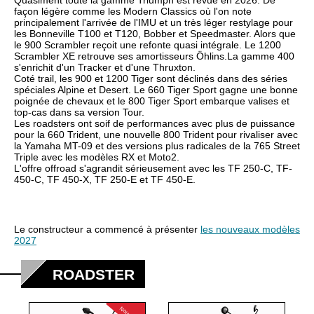
Quasiment toute la gamme Triumph est revue en 2026. De
1999
façon légère comme les Modern Classics où l'on note
principalement l'arrivée de l'IMU et un très léger restylage pour
2000
les Bonneville T100 et T120, Bobber et Speedmaster. Alors que
le 900 Scrambler reçoit une refonte quasi intégrale. Le 1200
2001
Scrambler XE retrouve ses amortisseurs Öhlins.La gamme 400
s'enrichit d'un Tracker et d'une Thruxton.
2002
Coté trail, les 900 et 1200 Tiger sont déclinés dans des séries
spéciales Alpine et Desert. Le 660 Tiger Sport gagne une bonne
2003
poignée de chevaux et le 800 Tiger Sport embarque valises et
top-cas dans sa version Tour.
2004
Les roadsters ont soif de performances avec plus de puissance
pour la 660 Trident, une nouvelle 800 Trident pour rivaliser avec
2005
la Yamaha MT-09 et des versions plus radicales de la 765 Street
Triple avec les modèles RX et Moto2.
2006
L'offre offroad s'agrandit sérieusement avec les TF 250-C, TF-
450-C, TF 450-X, TF 250-E et TF 450-E.
2007
2008
2009
Le constructeur a commencé à présenter
les nouveaux modèles
2027
2010
2011
ROADSTER
2012