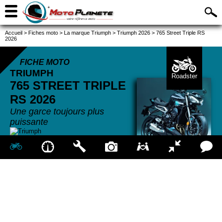
Accueil
>
Fiches moto
>
La marque Triumph
>
Triumph 2026
>
765 Street Triple RS
2026
FICHE MOTO
TRIUMPH
Roadster
765 STREET TRIPLE
RS
2026
Une garce toujours plus
puissante