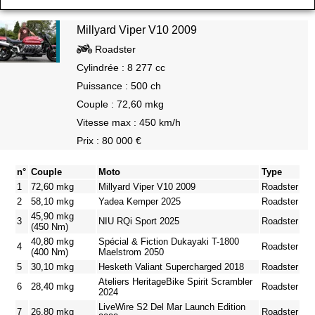
Millyard Viper V10 2009
Roadster
Cylindrée : 8 277 cc
Puissance : 500 ch
Couple : 72,60 mkg
Vitesse max : 450 km/h
Prix : 80 000 €
n°
Couple
Moto
Type
1
72,60 mkg
Millyard Viper V10 2009
Roadster
2
58,10 mkg
Yadea Kemper 2025
Roadster
45,90 mkg
3
NIU RQi Sport 2025
Roadster
(450 Nm)
40,80 mkg
Spécial & Fiction Dukayaki T-1800
4
Roadster
(400 Nm)
Maelstrom 2050
5
30,10 mkg
Hesketh Valiant Supercharged 2018
Roadster
Ateliers HeritageBike Spirit Scrambler
6
28,40 mkg
Roadster
2024
LiveWire S2 Del Mar Launch Edition
7
26,80 mkg
Roadster