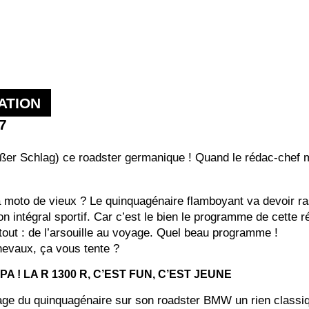
ATION
7
er Schlag) ce roadster germanique ! Quand le rédac-chef m’a
a moto de vieux ? Le quinquagénaire flamboyant va devoir ra
 intégral sportif. Car c’est le bien le programme de cette ré
tout : de l’arsouille au voyage. Quel beau programme !
hevaux, ça vous tente ?
 ! LA R 1300 R, C’EST FUN, C’EST JEUNE
mage du quinquagénaire sur son roadster BMW un rien classi