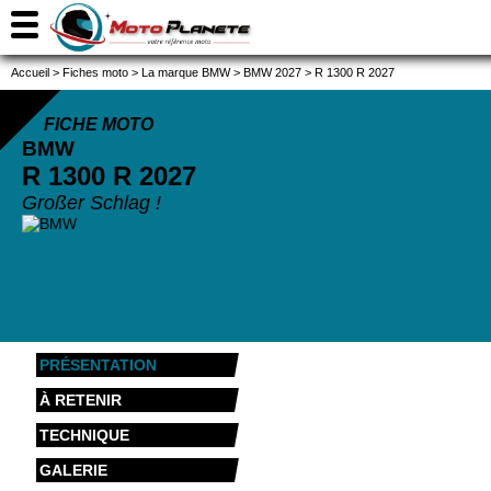
Accueil
>
Fiches moto
>
La marque BMW
>
BMW 2027
>
R 1300 R 2027
FICHE MOTO
BMW
R 1300 R
2027
Großer Schlag !
PRÉSENTATION
À RETENIR
TECHNIQUE
GALERIE