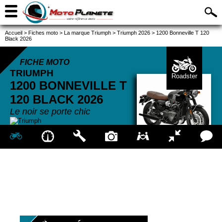
Accueil
>
Fiches moto
>
La marque Triumph
>
Triumph 2026
>
1200 Bonneville T 120
Black 2026
FICHE MOTO
TRIUMPH
Roadster
1200 BONNEVILLE T
120 BLACK
2026
Le noir se porte chic