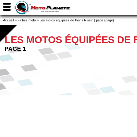
Accueil
>
Fiches moto
>
Les motos équipées de freins Nissin | page {page}
LES MOTOS ÉQUIPÉES DE F
PAGE 1