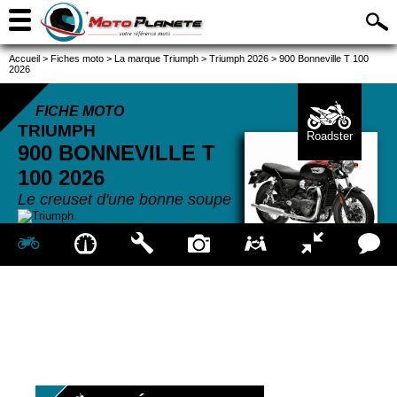
Accueil
>
Fiches moto
>
La marque Triumph
>
Triumph 2026
>
900 Bonneville T 100
2026
FICHE MOTO
TRIUMPH
Roadster
900 BONNEVILLE T
100
2026
Le creuset d'une bonne soupe