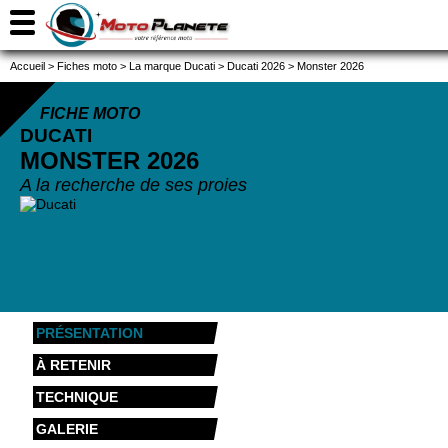
Accueil
>
Fiches moto
>
La marque Ducati
>
Ducati 2026
>
Monster 2026
FICHE MOTO
DUCATI
MONSTER
2026
A la recherche de ses proies
PRÉSENTATION
À RETENIR
TECHNIQUE
GALERIE