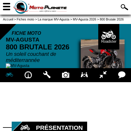
Accueil
>
Fiches moto
>
La marque MV-Agusta
>
MV-Agusta 2026
>
800 Brutale 2026
FICHE MOTO
MV-AGUSTA
Roadster
800 BRUTALE
2026
Un soleil couchant de
méditerrannée
PRÉSENTATION