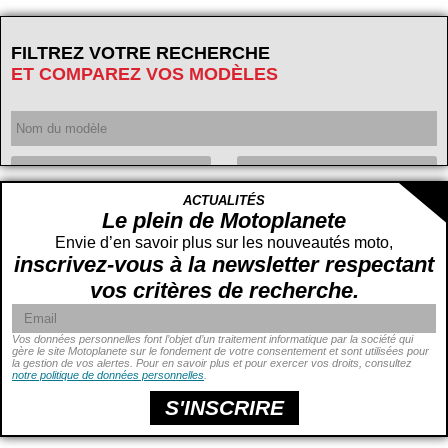
FILTREZ VOTRE RECHERCHE
ET COMPAREZ VOS MODÈLES
Année
ACTUALITÉS
Cylindrée
cc -
Le plein de Motoplanete
cc
Envie d’en savoir plus sur les nouveautés moto,
inscrivez-vous à la newsletter respectant
vos critères de recherche.
Vos données personnelles font l’objet d’un traitement informatique par la société qui
gère le site Motoplanete sur le fondement de votre consentement et sont utilisées pour
la gestion de vos alertes. Pour en savoir plus et pour exercer vos droits, consultez
Puissance
ch -
notre politique de données personnelles
.
ch
Prix
€ -
€
S'INSCRIRE
Hauteur de selle
cm -