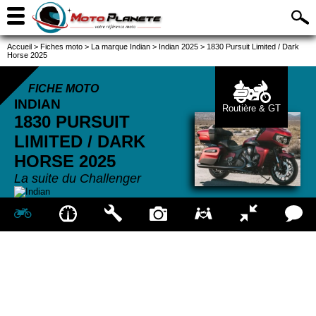
Accueil
>
Fiches moto
>
La marque Indian
>
Indian 2025
>
1830 Pursuit Limited / Dark
Horse 2025
FICHE MOTO
INDIAN
Routière & GT
1830 PURSUIT
LIMITED / DARK
HORSE
2025
La suite du Challenger