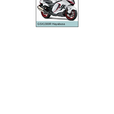
1983
1984
1985
GSX1300R Hayabusa
1986
1987
1988
1989
1990
1991
1992
1993
1994
1995
1996