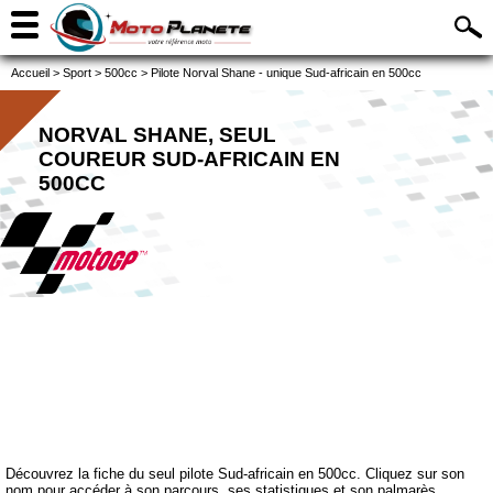
Accueil
>
Sport
>
500cc
>
Pilote Norval Shane - unique Sud-africain en 500cc
NORVAL SHANE, SEUL
COUREUR SUD-AFRICAIN EN
500CC
Découvrez la fiche du seul pilote Sud-africain en 500cc. Cliquez sur son
nom pour accéder à son parcours, ses statistiques et son palmarès