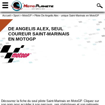
Accueil
>
Sport
>
MotoGP
>
Pilote De Angelis Alex - unique Saint-Marinais en MotoGP
DE ANGELIS ALEX, SEUL
COUREUR SAINT-MARINAIS
EN MOTOGP
Découvrez la fiche du seul pilote Saint-Marinais en MotoGP. Cliquez sur
son nom pour accéder à son parcours, ses statistiques et son palmarès