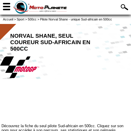
Accueil
>
Sport
>
500cc
>
Pilote Norval Shane - unique Sud-africain en 500cc
NORVAL SHANE, SEUL
COUREUR SUD-AFRICAIN EN
500CC
Découvrez la fiche du seul pilote Sud-africain en 500cc. Cliquez sur son
nom pour accéder à son parcours, ses statistiques et son palmarès