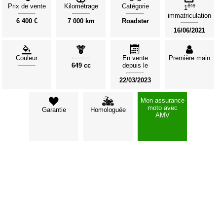
Prix de vente
Kilométrage
Catégorie
ère
1
immatriculation
6 400 €
7 000 km
Roadster
16/06/2021
Couleur
En vente
Première main
649 cc
depuis le
22/03/2023
Mon assurance
moto avec
Garantie
Homologuée
AMV