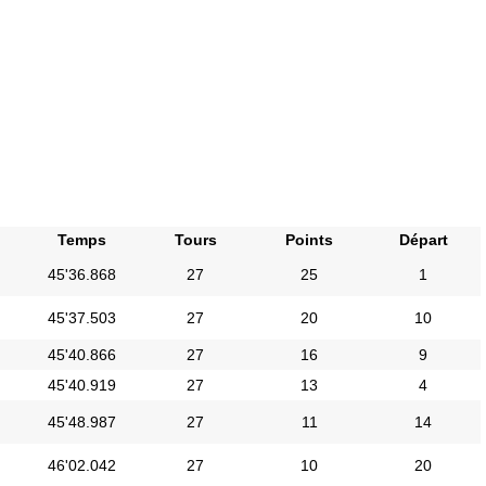
Temps
Tours
Points
Départ
45'36.868
27
25
1
45'37.503
27
20
10
45'40.866
27
16
9
45'40.919
27
13
4
45'48.987
27
11
14
46'02.042
27
10
20