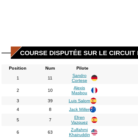
COURSE DISPUTÉE SUR LE CIRCUIT 
Position
Num
Pilote
Sandro
1
11
Cortese
Alexis
2
10
Masbou
3
39
Luis Salom
4
8
Jack Miller
Efren
5
7
Vazquez
Zulfahmi
6
63
Khairuddin