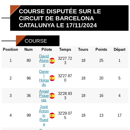
COURSE DISPUTÉE SUR LE
CIRCUIT DE BARCELONA
CATALUNYA LE 17/11/2024
COURSE
Position
Num
Pilote
Temps
Tours
Points
Départ
David
32'27.72
1
80
Alons
18
25
1
3
o
Danie
l
32'27.87
2
96
18
20
5
Holga
0
do
Angel
32'28.93
3
36
Pique
18
16
4
3
ras
José
Anton
32'29.07
4
99
io
18
13
17
5
Rued
a