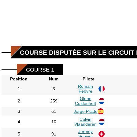
COURSE DISPUTÉE SUR LE CIRCUIT
COURSE 1
Position
Num
Pilote
Romain
1
3
Febvre
Glenn
2
259
Coldenhoff
3
61
Jorge Prado
Calvin
4
10
Vlaanderen
Jeremy
5
91
Seewer