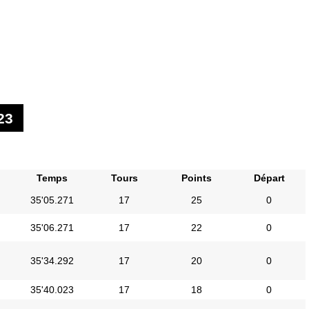
23
Temps
Tours
Points
Départ
35'05.271
17
25
0
35'06.271
17
22
0
35'34.292
17
20
0
35'40.023
17
18
0