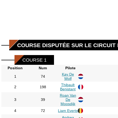
COURSE DISPUTÉE SUR LE CIRCUIT 
COURSE 1
Position
Num
Pilote
Kay De
1
74
Wolf
Thibault
2
198
Benistant
Roan Van
3
39
De
Moosdijk
4
72
Liam Everts
Andrea