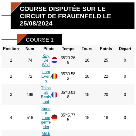
COURSE DISPUTÉE SUR LE
CIRCUIT DE FRAUENFELD LE
25/08/2024
COURSE 1
Position
Num
Pilote
Temps
Tours
Points
Départ
Kay
35'29.26
1
74
De
18
25
0
9
Wolf
Liam
35'30.58
2
72
Evert
18
22
0
2
s
Thiba
ult
35'43.01
3
198
18
20
0
Benis
8
tant
Simo
n
35'45.77
4
516
Laen
18
18
0
5
genfe
lder
Mikk