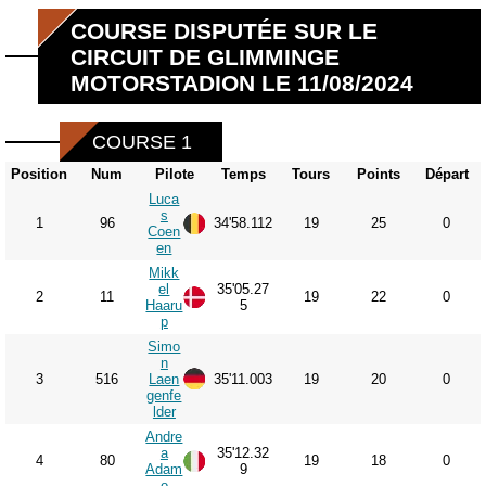
COURSE DISPUTÉE SUR LE
CIRCUIT DE GLIMMINGE
MOTORSTADION LE 11/08/2024
COURSE 1
Position
Num
Pilote
Temps
Tours
Points
Départ
Luca
s
1
96
34'58.112
19
25
0
Coen
en
Mikk
el
35'05.27
2
11
19
22
0
Haaru
5
p
Simo
n
3
516
Laen
35'11.003
19
20
0
genfe
lder
Andre
a
35'12.32
4
80
19
18
0
Adam
9
o