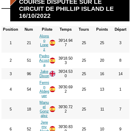
COURSE DISPUTÉE SUR LE
CIRCUIT DE PHILLIP ISLAND LE
16/10/2022
Position
Num
Pilote
Temps
Tours
Points
Départ
Alons
o
39'14.94
1
21
25
25
3
Lope
7
z
Pedro
39'18.50
2
51
Acost
25
20
8
3
a
Jake
39'24.53
3
96
25
16
14
Dixon
0
Fermi
n
39'30.69
4
54
25
13
1
Aldeg
2
uer
Manu
el
39'30.72
5
18
25
11
7
Gonz
2
alez
Jere
my
39'30.83
6
52
25
10
9