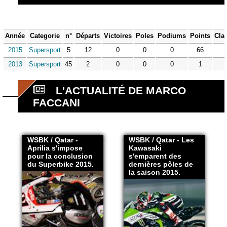
Année
Categorie
n°
Départs
Victoires
Poles
Podiums
Points
Cla
2015
Supersport
5
12
0
0
0
66
2013
Supersport
45
2
0
0
0
1
L'ACTUALITÉ DE MARCO
FACCANI
WSBK / Qatar -
WSBK / Qatar - Les
Aprilia s'impose
Kawasaki
pour la conclusion
s'emparent des
du Superbike 2015.
dernières pôles de
la saison 2015.