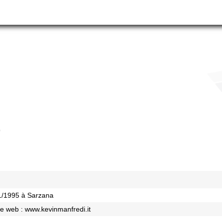
1/1995 à Sarzana
te web :
www.kevinmanfredi.it