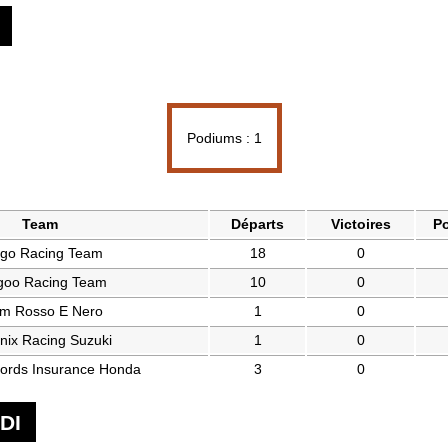
Podiums : 1
Team
Départs
Victoires
Po
ogo Racing Team
18
0
ogoo Racing Team
10
0
m Rosso E Nero
1
0
nix Racing Suzuki
1
0
lords Insurance Honda
3
0
DI