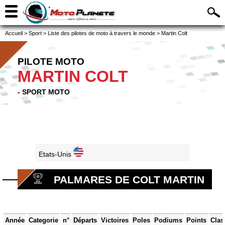
Accueil
>
Sport
>
Liste des pilotes de moto à travers le monde
>
Martin Colt
PILOTE MOTO
MARTIN COLT
- SPORT MOTO
Etats-Unis
PALMARES DE COLT MARTIN
Année
Categorie
n°
Départs
Victoires
Poles
Podiums
Points
Clas