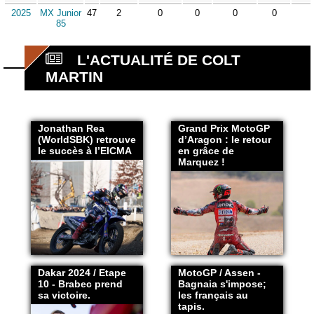
2025
MX Junior
47
2
0
0
0
0
85
L'ACTUALITÉ DE COLT
MARTIN
Jonathan Rea
Grand Prix MotoGP
(WorldSBK) retrouve
d’Aragon : le retour
le succès à l’EICMA
en grâce de
Marquez !
Dakar 2024 / Etape
MotoGP / Assen -
10 - Brabec prend
Bagnaia s'impose;
sa victoire.
les français au
tapis.