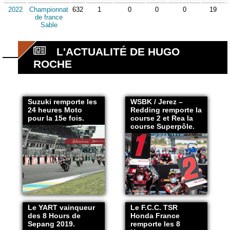
2022
Championnat
632
1
0
0
0
19
de france
Sable
L'ACTUALITÉ DE HUGO
ROCHE
Suzuki remporte les
WSBK / Jerez –
24 heures Moto
Redding remporte la
pour la 15e fois.
course 2 et Rea la
course Superpôle.
Le YART vainqueur
Le F.C.C. TSR
des 8 Hours de
Honda France
Sepang 2019.
remporte les 8