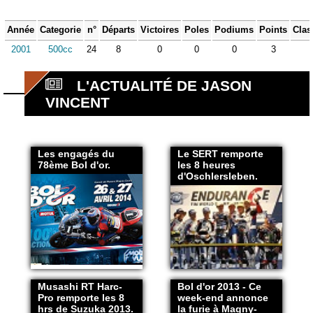
Année
Categorie
n°
Départs
Victoires
Poles
Podiums
Points
Clas
2001
500cc
24
8
0
0
0
3
L'ACTUALITÉ DE JASON
VINCENT
Les engagés du
Le SERT remporte
78ème Bol d'or.
les 8 heures
d'Oschlersleben.
Musashi RT Harc-
Bol d'or 2013 - Ce
Pro remporte les 8
week-end annonce
hrs de Suzuka 2013.
la furie à Magny-