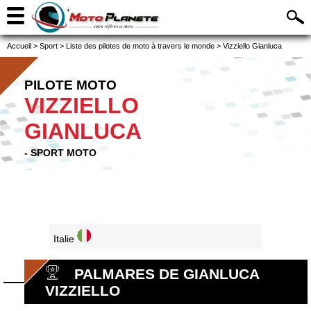
Accueil
>
Sport
>
Liste des pilotes de moto à travers le monde
>
Vizziello Gianluca
PILOTE MOTO
VIZZIELLO
GIANLUCA
- SPORT MOTO
Italie
PALMARES DE GIANLUCA
VIZZIELLO