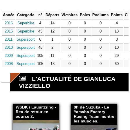
Année
Categorie
n°
Départs
Victoires
Poles
Podiums
Points
Cl
2016
Superbike
4
14
0
0
0
4
2015
Superbike
45
12
0
0
0
13
2011
Supersport
6
1
0
0
0
0
2010
Supersport
45
2
0
0
0
10
2009
Supersport
105
11
0
0
0
29
2008
Supersport
105
13
0
0
0
60
L'ACTUALITÉ DE GIANLUCA
VIZZIELLO
WSBK / Lausitzring -
8h de Suzuka - Le
Rea de retour en
Yamaha Factory
course 2.
Racing Team montre
les muscles.