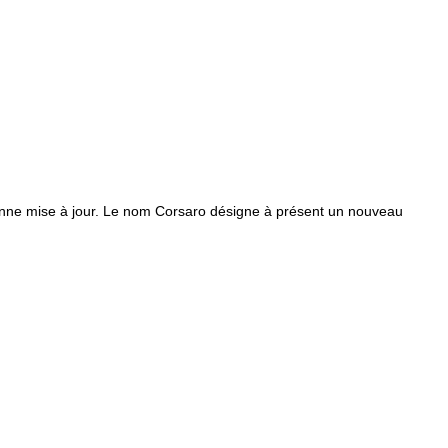
2016
2017
2018
2019
2020
2021
2022
ne mise à jour. Le nom Corsaro désigne à présent un nouveau
2023
2024
2025
2026