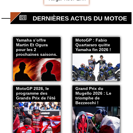
DERNIÈRES ACTUS DU MOTOE
Yamaha s’offre
MotoGP : Fabio
Martin Et Ogura
Quartararo quitte
pour les 2
Yamaha fin 2026 !
prochaines saisons.
MotoGP 2026, le
Grand Prix du
programme des
Mugello 2026 : Le
Grands Prix de l'été
triomphe de
Bezzecchi !