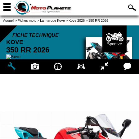
Accueil
>
Fiches moto
>
La marque Kove
>
Kove 2026
>
350 RR 2026
FICHE TECHNIQUE
KOVE
Sportive
350 RR
2026