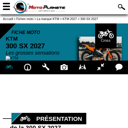
Accueil
>
Fiches moto
>
La marque KTM
>
KTM 2027
>
300 SX 2027
FICHE MOTO
KTM
Cross
300 SX
2027
Les grosses sensations
PRÉSENTATION
de la 300 SX 2027