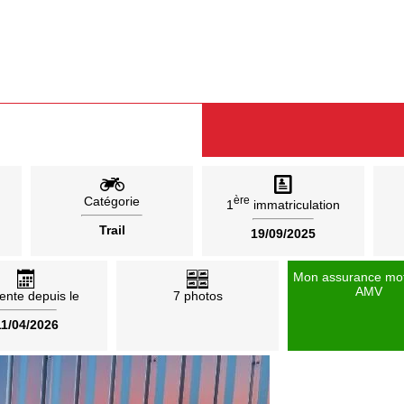
Catégorie
ère
1
immatriculation
Trail
19/09/2025
Mon assurance mo
AMV
ente depuis le
7 photos
11/04/2026