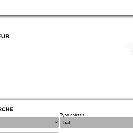
EUR
RCHE
Type châssis