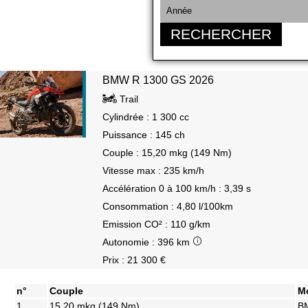
RECHERCHER
BMW R 1300 GS 2026
Trail
Cylindrée : 1 300 cc
Puissance : 145 ch
Couple : 15,20 mkg (149 Nm)
Vitesse max : 235 km/h
Accélération 0 à 100 km/h : 3,39 s
Consommation : 4,80 l/100km
Emission CO² : 110 g/km
Autonomie : 396 km
Prix : 21 300 €
n°
Couple
M
1
15,20 mkg (149 Nm)
B