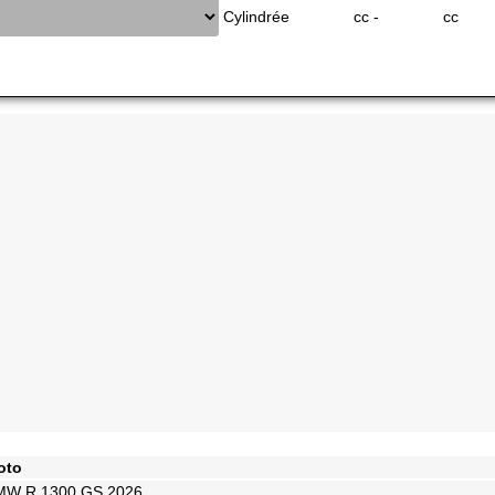
Cylindrée
cc -
cc
oto
MW R 1300 GS 2026