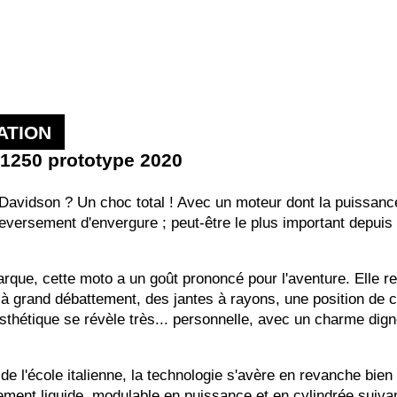
ATION
 1250 prototype 2020
Davidson ? Un choc total ! Avec un moteur dont la puissance
uleversement d'envergure ; peut-être le plus important depui
que, cette moto a un goût prononcé pour l'aventure. Elle r
 grand débattement, des jantes à rayons, une position de con
esthétique se révèle très... personnelle, avec un charme di
é de l'école italienne, la technologie s'avère en revanche bi
ment liquide, modulable en puissance et en cylindrée suivant