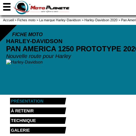
Accueil
>
Fiches moto
>
La marque Harley-Davidson
>
Harley-Davidson 2020
>
Pan Ameri
FICHE MOTO
HARLEY-DAVIDSON
PAN AMERICA 1250 PROTOTYPE
202
Nouvelle route pour Harley
PRÉSENTATION
À RETENIR
TECHNIQUE
GALERIE