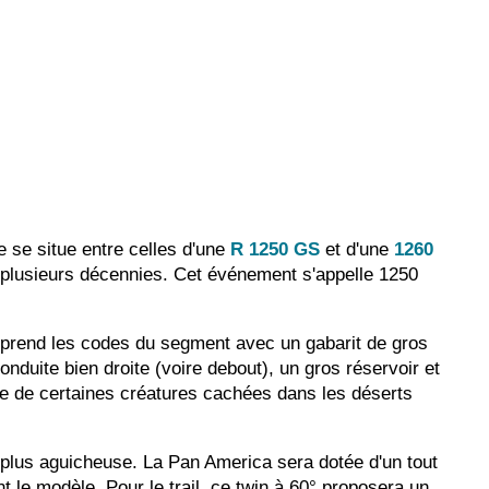
 se situe entre celles d'une
R 1250 GS
et d'une
1260
s plusieurs décennies. Cet événement s'appelle 1250
eprend les codes du segment avec un gabarit de gros
duite bien droite (voire debout), un gros réservoir et
gne de certaines créatures cachées dans les déserts
en plus aguicheuse. La Pan America sera dotée d'un tout
 le modèle. Pour le trail, ce twin à 60° proposera un