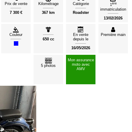
Prix de vente
Kilométrage
Catégorie
ère
1
immatriculation
7 300 €
367 km
Roadster
13/02/2026
Couleur
En vente
Première main
650 cc
depuis le
16/05/2026
Mon assurance
moto avec
5 photos
AMV