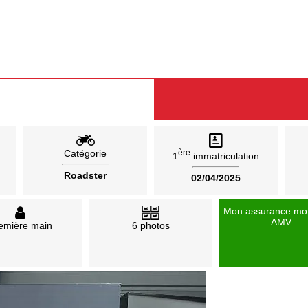
Catégorie
ère
1
immatriculation
Roadster
02/04/2025
Mon assurance mo
AMV
emière main
6 photos