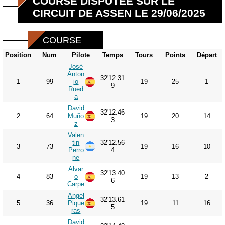
COURSE DISPUTÉE SUR LE
CIRCUIT DE ASSEN LE 29/06/2025
COURSE
Position
Num
Pilote
Temps
Tours
Points
Départ
José
Anton
32'12.31
1
99
io
19
25
1
9
Rued
a
David
32'12.46
2
64
Muño
19
20
14
3
z
Valen
tin
32'12.56
3
73
19
16
10
Perro
4
ne
Alvar
32'13.40
4
83
o
19
13
2
6
Carpe
Angel
32'13.61
5
36
Pique
19
11
16
5
ras
David